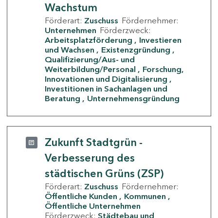
Wachstum
Förderart:
Zuschuss
Fördernehmer:
Unternehmen
Förderzweck:
Arbeitsplatzförderung
Investieren
und Wachsen
Existenzgründung
Qualifizierung/Aus- und
Weiterbildung/Personal
Forschung,
Innovationen und Digitalisierung
Investitionen in Sachanlagen und
Beratung
Unternehmensgründung
Zukunft Stadtgrün -
Verbesserung des
städtischen Grüns (ZSP)
Förderart:
Zuschuss
Fördernehmer:
Öffentliche Kunden
Kommunen
Öffentliche Unternehmen
Förderzweck:
Städtebau und