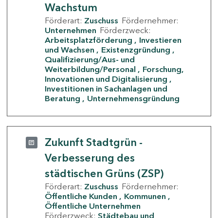
Wachstum
Förderart:
Zuschuss
Fördernehmer:
Unternehmen
Förderzweck:
Arbeitsplatzförderung
Investieren
und Wachsen
Existenzgründung
Qualifizierung/Aus- und
Weiterbildung/Personal
Forschung,
Innovationen und Digitalisierung
Investitionen in Sachanlagen und
Beratung
Unternehmensgründung
Zukunft Stadtgrün -
Verbesserung des
städtischen Grüns (ZSP)
Förderart:
Zuschuss
Fördernehmer:
Öffentliche Kunden
Kommunen
Öffentliche Unternehmen
Förderzweck:
Städtebau und