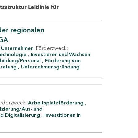
struktur Leitlinie für
er regionalen
IGA
Unternehmen
Förderzweck:
Technologie
Investieren und Wachsen
rbildung/Personal
Förderung von
eratung
Unternehmensgründung
örderzweck:
Arbeitsplatzförderung
fizierung/Aus- und
d Digitalisierung
Investitionen in
g