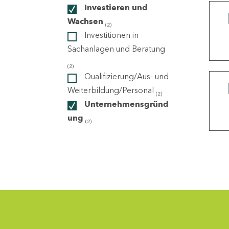
Investieren und
Wachsen
(2)
ndorte
Investitionen in
Sachanlagen und Beratung
(2)
Qualifizierung/Aus- und
Weiterbildung/Personal
(2)
Unternehmensgründ
ung
(2)