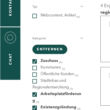
KONTAKT
4 Er
Typ
gen
regi
Webcontent, Artikel
n
(4)
Kategorie
ENTFERNEN
CHAT
icecenter
Zuschuss
(4)
Kommunen
(3)
Öffentliche Kunden
(3)
taktformular
Städtebau und
Regionalentwicklung
(3)
Arbeitsplatzförderun
g
erportal
(2)
Existenzgründung
(2)