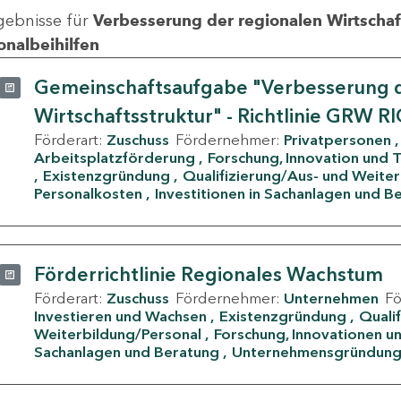
gebnisse für
Verbesserung der regionalen Wirtschafts
onalbeihilfen
Gemeinschaftsaufgabe "Verbesserung d
Wirtschaftsstruktur" - Richtlinie GRW R
Förderart:
Zuschuss
Fördernehmer:
Privatpersonen
Arbeitsplatzförderung
Forschung, Innovation und 
Existenzgründung
Qualifizierung/Aus- und Weite
Personalkosten
Investitionen in Sachanlagen und B
Förderrichtlinie Regionales Wachstum
Förderart:
Zuschuss
Fördernehmer:
Unternehmen
F
Investieren und Wachsen
Existenzgründung
Quali
Weiterbildung/Personal
Forschung, Innovationen un
Sachanlagen und Beratung
Unternehmensgründun