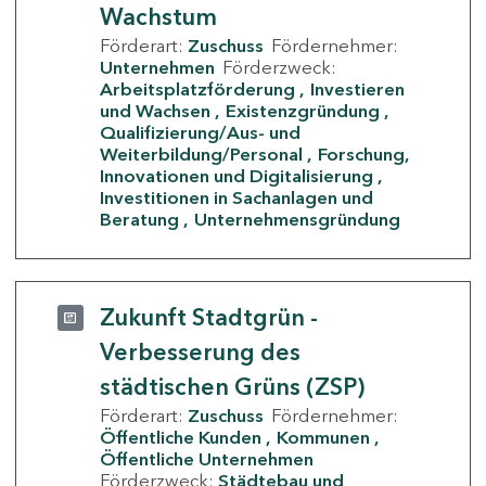
Wachstum
Förderart:
Zuschuss
Fördernehmer:
Unternehmen
Förderzweck:
Arbeitsplatzförderung
Investieren
und Wachsen
Existenzgründung
Qualifizierung/Aus- und
Weiterbildung/Personal
Forschung,
Innovationen und Digitalisierung
Investitionen in Sachanlagen und
Beratung
Unternehmensgründung
Zukunft Stadtgrün -
Verbesserung des
städtischen Grüns (ZSP)
Förderart:
Zuschuss
Fördernehmer:
Öffentliche Kunden
Kommunen
Öffentliche Unternehmen
Förderzweck:
Städtebau und