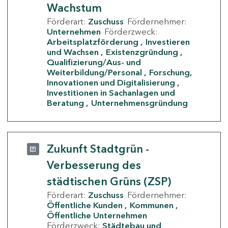
Wachstum
Förderart:
Zuschuss
Fördernehmer:
Unternehmen
Förderzweck:
Arbeitsplatzförderung
Investieren
und Wachsen
Existenzgründung
Qualifizierung/Aus- und
Weiterbildung/Personal
Forschung,
Innovationen und Digitalisierung
Investitionen in Sachanlagen und
Beratung
Unternehmensgründung
Zukunft Stadtgrün -
Verbesserung des
städtischen Grüns (ZSP)
Förderart:
Zuschuss
Fördernehmer:
Öffentliche Kunden
Kommunen
Öffentliche Unternehmen
Förderzweck:
Städtebau und