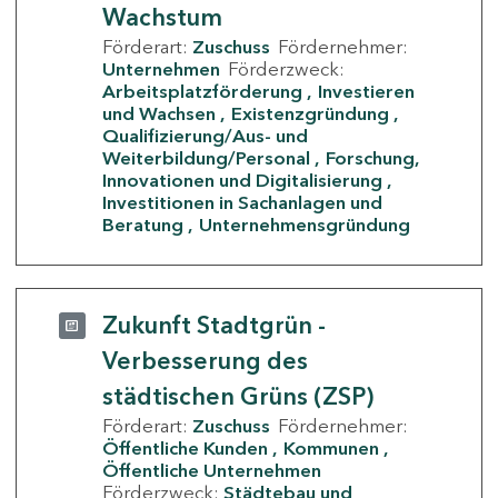
Wachstum
Förderart:
Zuschuss
Fördernehmer:
Unternehmen
Förderzweck:
Arbeitsplatzförderung
Investieren
und Wachsen
Existenzgründung
Qualifizierung/Aus- und
Weiterbildung/Personal
Forschung,
Innovationen und Digitalisierung
Investitionen in Sachanlagen und
Beratung
Unternehmensgründung
Zukunft Stadtgrün -
Verbesserung des
städtischen Grüns (ZSP)
Förderart:
Zuschuss
Fördernehmer:
Öffentliche Kunden
Kommunen
Öffentliche Unternehmen
Förderzweck:
Städtebau und