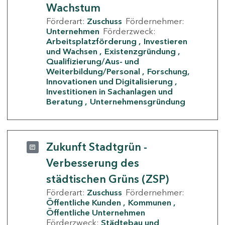
Wachstum
Förderart:
Zuschuss
Fördernehmer:
Unternehmen
Förderzweck:
Arbeitsplatzförderung
Investieren
und Wachsen
Existenzgründung
Qualifizierung/Aus- und
Weiterbildung/Personal
Forschung,
Innovationen und Digitalisierung
Investitionen in Sachanlagen und
Beratung
Unternehmensgründung
Zukunft Stadtgrün -
Verbesserung des
städtischen Grüns (ZSP)
Förderart:
Zuschuss
Fördernehmer:
Öffentliche Kunden
Kommunen
Öffentliche Unternehmen
Förderzweck:
Städtebau und