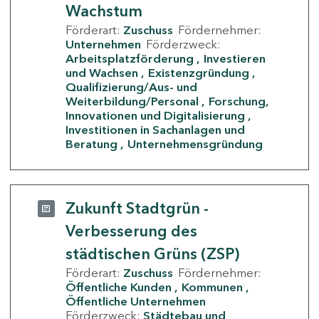
Wachstum
Förderart:
Zuschuss
Fördernehmer:
Unternehmen
Förderzweck:
Arbeitsplatzförderung
Investieren
und Wachsen
Existenzgründung
Qualifizierung/Aus- und
Weiterbildung/Personal
Forschung,
Innovationen und Digitalisierung
Investitionen in Sachanlagen und
Beratung
Unternehmensgründung
Zukunft Stadtgrün -
Verbesserung des
städtischen Grüns (ZSP)
Förderart:
Zuschuss
Fördernehmer:
Öffentliche Kunden
Kommunen
Öffentliche Unternehmen
Förderzweck:
Städtebau und