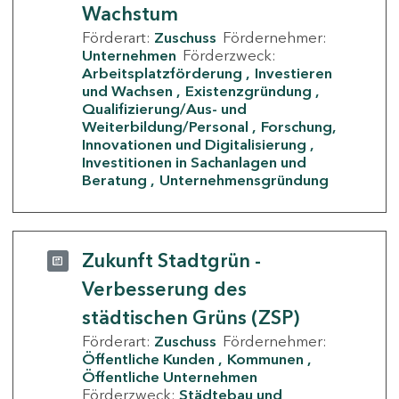
Wachstum
Förderart:
Zuschuss
Fördernehmer:
Unternehmen
Förderzweck:
Arbeitsplatzförderung
Investieren
und Wachsen
Existenzgründung
Qualifizierung/Aus- und
Weiterbildung/Personal
Forschung,
Innovationen und Digitalisierung
Investitionen in Sachanlagen und
Beratung
Unternehmensgründung
Zukunft Stadtgrün -
Verbesserung des
städtischen Grüns (ZSP)
Förderart:
Zuschuss
Fördernehmer:
Öffentliche Kunden
Kommunen
Öffentliche Unternehmen
Förderzweck:
Städtebau und