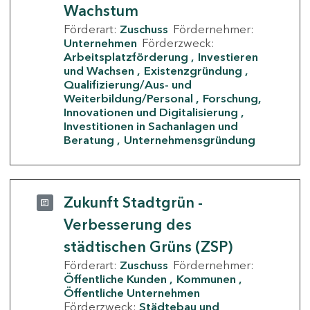
Wachstum
Förderart:
Zuschuss
Fördernehmer:
Unternehmen
Förderzweck:
Arbeitsplatzförderung
Investieren
und Wachsen
Existenzgründung
Qualifizierung/Aus- und
Weiterbildung/Personal
Forschung,
Innovationen und Digitalisierung
Investitionen in Sachanlagen und
Beratung
Unternehmensgründung
Zukunft Stadtgrün -
Verbesserung des
städtischen Grüns (ZSP)
Förderart:
Zuschuss
Fördernehmer:
Öffentliche Kunden
Kommunen
Öffentliche Unternehmen
Förderzweck:
Städtebau und