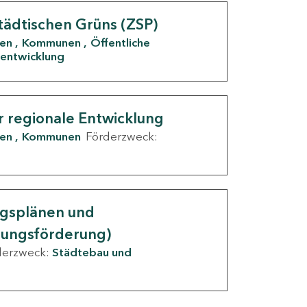
tädtischen Grüns (ZSP)
den
Kommunen
Öffentliche
entwicklung
r regionale Entwicklung
den
Kommunen
Förderzweck:
ngsplänen und
nungsförderung)
derzweck:
Städtebau und