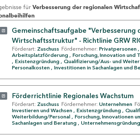
gebnisse für
Verbesserung der regionalen Wirtschafts
onalbeihilfen
Gemeinschaftsaufgabe "Verbesserung d
Wirtschaftsstruktur" - Richtlinie GRW R
Förderart:
Zuschuss
Fördernehmer:
Privatpersonen
Arbeitsplatzförderung
Forschung, Innovation und 
Existenzgründung
Qualifizierung/Aus- und Weite
Personalkosten
Investitionen in Sachanlagen und B
Förderrichtlinie Regionales Wachstum
Förderart:
Zuschuss
Fördernehmer:
Unternehmen
F
Investieren und Wachsen
Existenzgründung
Quali
Weiterbildung/Personal
Forschung, Innovationen un
Sachanlagen und Beratung
Unternehmensgründun