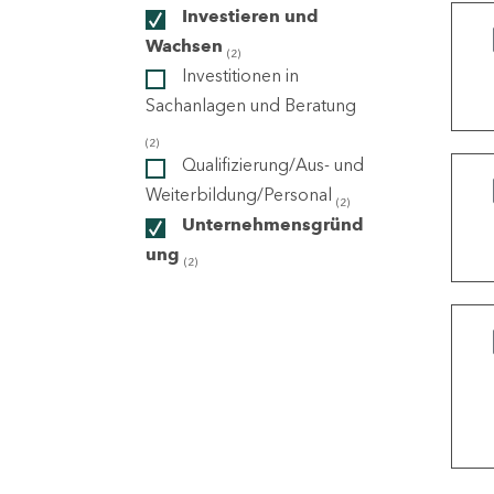
Investieren und
Wachsen
(2)
ndorte
Investitionen in
Sachanlagen und Beratung
(2)
Qualifizierung/Aus- und
Weiterbildung/Personal
(2)
Unternehmensgründ
ung
(2)