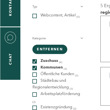
KONTAKT
5 Er
Typ
gen
regi
Webcontent, Artikel
n
(5)
Kategorie
ENTFERNEN
CHAT
icecenter
Zuschuss
(4)
Kommunen
(3)
Öffentliche Kunden
(3)
taktformular
Städtebau und
Regionalentwicklung
(3)
Arbeitsplatzförderung
erportal
(2)
Existenzgründung
(2)