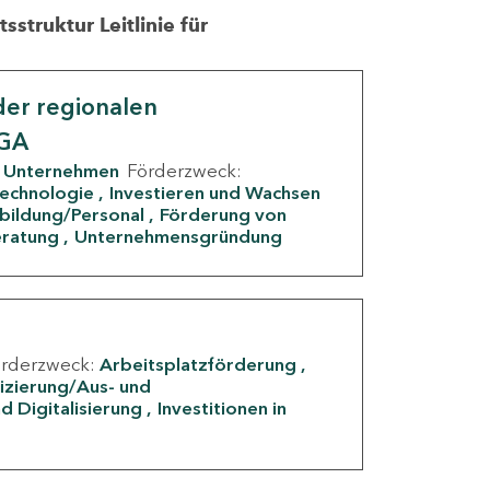
struktur Leitlinie für
er regionalen
IGA
Unternehmen
Förderzweck:
Technologie
Investieren und Wachsen
rbildung/Personal
Förderung von
eratung
Unternehmensgründung
örderzweck:
Arbeitsplatzförderung
fizierung/Aus- und
d Digitalisierung
Investitionen in
g