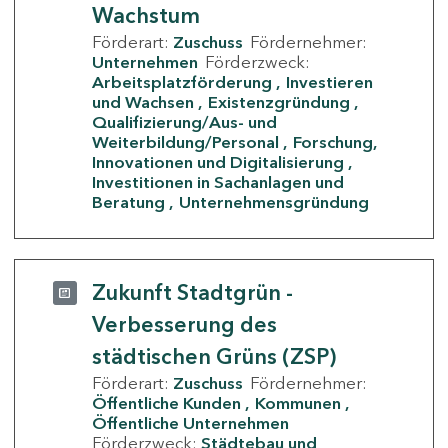
Wachstum
Förderart:
Zuschuss
Fördernehmer:
Unternehmen
Förderzweck:
Arbeitsplatzförderung
Investieren
und Wachsen
Existenzgründung
Qualifizierung/Aus- und
Weiterbildung/Personal
Forschung,
Innovationen und Digitalisierung
Investitionen in Sachanlagen und
Beratung
Unternehmensgründung
Zukunft Stadtgrün -
Verbesserung des
städtischen Grüns (ZSP)
Förderart:
Zuschuss
Fördernehmer:
Öffentliche Kunden
Kommunen
Öffentliche Unternehmen
Förderzweck:
Städtebau und