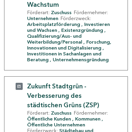
Wachstum
Förderart:
Zuschuss
Fördernehmer:
Unternehmen
Förderzweck:
Arbeitsplatzförderung
Investieren
und Wachsen
Existenzgründung
Qualifizierung/Aus- und
Weiterbildung/Personal
Forschung,
Innovationen und Digitalisierung
Investitionen in Sachanlagen und
Beratung
Unternehmensgründung
Zukunft Stadtgrün -
Verbesserung des
städtischen Grüns (ZSP)
Förderart:
Zuschuss
Fördernehmer:
Öffentliche Kunden
Kommunen
Öffentliche Unternehmen
Förderzweck:
Städtebau und