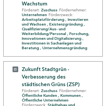
Wachstum
Förderart:
Zuschuss
Fördernehmer:
Unternehmen
Förderzweck:
Arbeitsplatzförderung
Investieren
und Wachsen
Existenzgründung
Qualifizierung/Aus- und
Weiterbildung/Personal
Forschung,
Innovationen und Digitalisierung
Investitionen in Sachanlagen und
Beratung
Unternehmensgründung
Zukunft Stadtgrün -
Verbesserung des
städtischen Grüns (ZSP)
Förderart:
Zuschuss
Fördernehmer:
Öffentliche Kunden
Kommunen
Öffentliche Unternehmen
Förderzweck:
Städtebau und