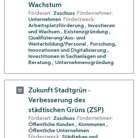
Wachstum
Förderart:
Zuschuss
Fördernehmer:
Unternehmen
Förderzweck:
Arbeitsplatzförderung
Investieren
und Wachsen
Existenzgründung
Qualifizierung/Aus- und
Weiterbildung/Personal
Forschung,
Innovationen und Digitalisierung
Investitionen in Sachanlagen und
Beratung
Unternehmensgründung
Zukunft Stadtgrün -
Verbesserung des
städtischen Grüns (ZSP)
Förderart:
Zuschuss
Fördernehmer:
Öffentliche Kunden
Kommunen
Öffentliche Unternehmen
Förderzweck:
Städtebau und