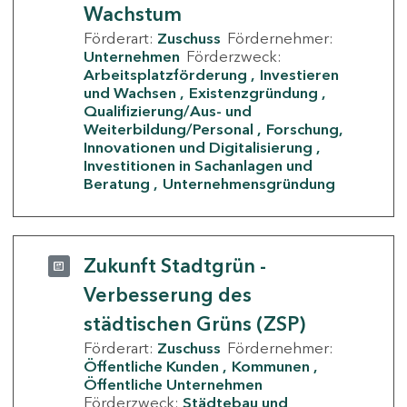
Wachstum
Förderart:
Zuschuss
Fördernehmer:
Unternehmen
Förderzweck:
Arbeitsplatzförderung
Investieren
und Wachsen
Existenzgründung
Qualifizierung/Aus- und
Weiterbildung/Personal
Forschung,
Innovationen und Digitalisierung
Investitionen in Sachanlagen und
Beratung
Unternehmensgründung
Zukunft Stadtgrün -
Verbesserung des
städtischen Grüns (ZSP)
Förderart:
Zuschuss
Fördernehmer:
Öffentliche Kunden
Kommunen
Öffentliche Unternehmen
Förderzweck:
Städtebau und