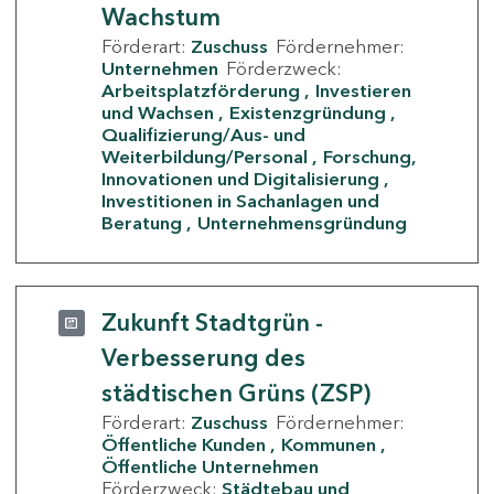
Wachstum
Förderart:
Zuschuss
Fördernehmer:
Unternehmen
Förderzweck:
Arbeitsplatzförderung
Investieren
und Wachsen
Existenzgründung
Qualifizierung/Aus- und
Weiterbildung/Personal
Forschung,
Innovationen und Digitalisierung
Investitionen in Sachanlagen und
Beratung
Unternehmensgründung
Zukunft Stadtgrün -
Verbesserung des
städtischen Grüns (ZSP)
Förderart:
Zuschuss
Fördernehmer:
Öffentliche Kunden
Kommunen
Öffentliche Unternehmen
Förderzweck:
Städtebau und