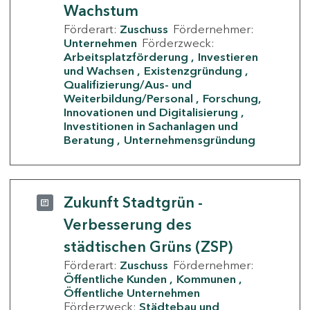
Wachstum
Förderart:
Zuschuss
Fördernehmer:
Unternehmen
Förderzweck:
Arbeitsplatzförderung
Investieren
und Wachsen
Existenzgründung
Qualifizierung/Aus- und
Weiterbildung/Personal
Forschung,
Innovationen und Digitalisierung
Investitionen in Sachanlagen und
Beratung
Unternehmensgründung
Zukunft Stadtgrün -
Verbesserung des
städtischen Grüns (ZSP)
Förderart:
Zuschuss
Fördernehmer:
Öffentliche Kunden
Kommunen
Öffentliche Unternehmen
Förderzweck:
Städtebau und