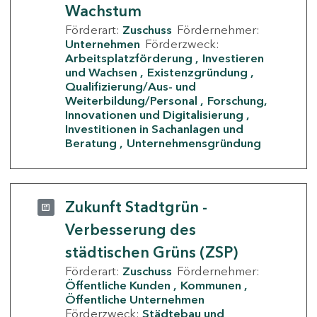
Wachstum
Förderart:
Zuschuss
Fördernehmer:
Unternehmen
Förderzweck:
Arbeitsplatzförderung
Investieren
und Wachsen
Existenzgründung
Qualifizierung/Aus- und
Weiterbildung/Personal
Forschung,
Innovationen und Digitalisierung
Investitionen in Sachanlagen und
Beratung
Unternehmensgründung
Zukunft Stadtgrün -
Verbesserung des
städtischen Grüns (ZSP)
Förderart:
Zuschuss
Fördernehmer:
Öffentliche Kunden
Kommunen
Öffentliche Unternehmen
Förderzweck:
Städtebau und