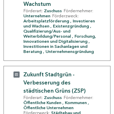
Wachstum
Förderart:
Zuschuss
Fördernehmer:
Unternehmen
Förderzweck:
Arbeitsplatzförderung
Investieren
und Wachsen
Existenzgründung
Qualifizierung/Aus- und
Weiterbildung/Personal
Forschung,
Innovationen und Digitalisierung
Investitionen in Sachanlagen und
Beratung
Unternehmensgründung
Zukunft Stadtgrün -
Verbesserung des
städtischen Grüns (ZSP)
Förderart:
Zuschuss
Fördernehmer:
Öffentliche Kunden
Kommunen
Öffentliche Unternehmen
Förderzweck:
Städtebau und