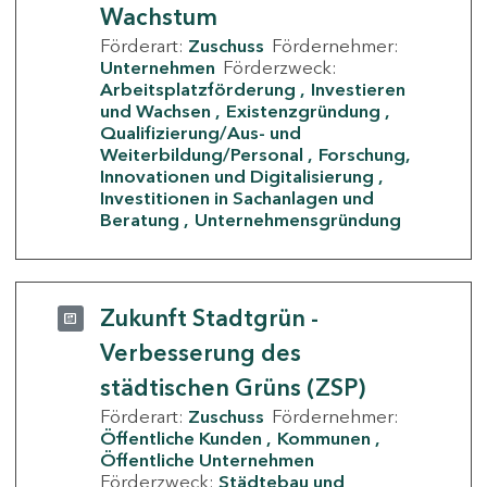
Wachstum
Förderart:
Zuschuss
Fördernehmer:
Unternehmen
Förderzweck:
Arbeitsplatzförderung
Investieren
und Wachsen
Existenzgründung
Qualifizierung/Aus- und
Weiterbildung/Personal
Forschung,
Innovationen und Digitalisierung
Investitionen in Sachanlagen und
Beratung
Unternehmensgründung
Zukunft Stadtgrün -
Verbesserung des
städtischen Grüns (ZSP)
Förderart:
Zuschuss
Fördernehmer:
Öffentliche Kunden
Kommunen
Öffentliche Unternehmen
Förderzweck:
Städtebau und