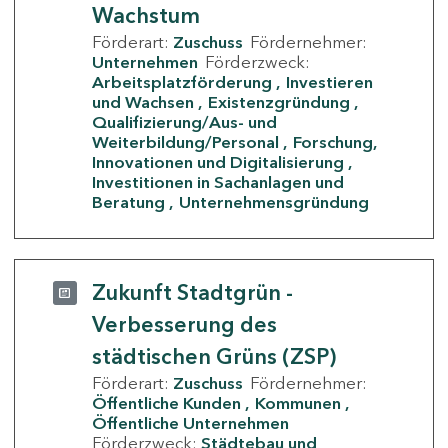
Wachstum
Förderart:
Zuschuss
Fördernehmer:
Unternehmen
Förderzweck:
Arbeitsplatzförderung
Investieren
und Wachsen
Existenzgründung
Qualifizierung/Aus- und
Weiterbildung/Personal
Forschung,
Innovationen und Digitalisierung
Investitionen in Sachanlagen und
Beratung
Unternehmensgründung
Zukunft Stadtgrün -
Verbesserung des
städtischen Grüns (ZSP)
Förderart:
Zuschuss
Fördernehmer:
Öffentliche Kunden
Kommunen
Öffentliche Unternehmen
Förderzweck:
Städtebau und