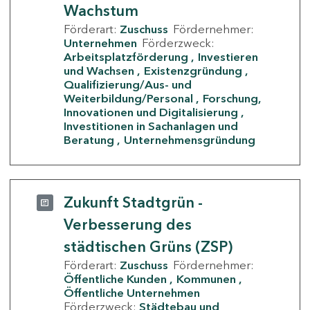
Wachstum
Förderart:
Zuschuss
Fördernehmer:
Unternehmen
Förderzweck:
Arbeitsplatzförderung
Investieren
und Wachsen
Existenzgründung
Qualifizierung/Aus- und
Weiterbildung/Personal
Forschung,
Innovationen und Digitalisierung
Investitionen in Sachanlagen und
Beratung
Unternehmensgründung
Zukunft Stadtgrün -
Verbesserung des
städtischen Grüns (ZSP)
Förderart:
Zuschuss
Fördernehmer:
Öffentliche Kunden
Kommunen
Öffentliche Unternehmen
Förderzweck:
Städtebau und