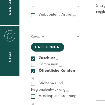
KONTAKT
5 Er
Typ
gen
regi
Webcontent, Artikel
n
(5)
Kategorie
ENTFERNEN
CHAT
icecenter
Zuschuss
(4)
Kommunen
(3)
Öffentliche Kunden
taktformular
(3)
Städtebau und
Regionalentwicklung
(3)
Arbeitsplatzförderung
erportal
(2)