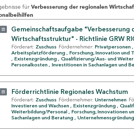
gebnisse für
Verbesserung der regionalen Wirtschafts
onalbeihilfen
Gemeinschaftsaufgabe "Verbesserung d
Wirtschaftsstruktur" - Richtlinie GRW R
Förderart:
Zuschuss
Fördernehmer:
Privatpersonen
Arbeitsplatzförderung
Forschung, Innovation und 
Existenzgründung
Qualifizierung/Aus- und Weite
Personalkosten
Investitionen in Sachanlagen und B
Förderrichtlinie Regionales Wachstum
Förderart:
Zuschuss
Fördernehmer:
Unternehmen
F
Investieren und Wachsen
Existenzgründung
Quali
Weiterbildung/Personal
Forschung, Innovationen un
Sachanlagen und Beratung
Unternehmensgründun