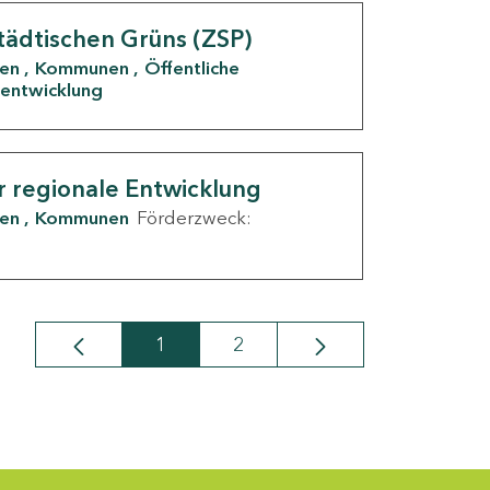
tädtischen Grüns (ZSP)
den
Kommunen
Öffentliche
entwicklung
r regionale Entwicklung
den
Kommunen
Förderzweck:
1
2
Seite
Seite