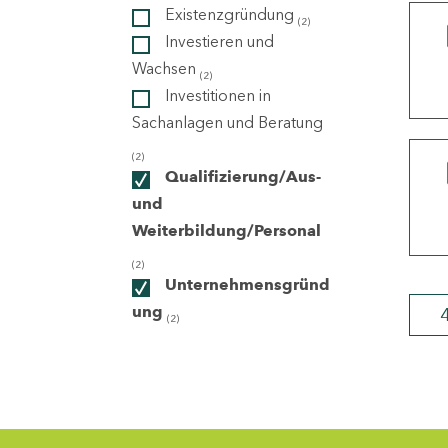
Existenzgründung
(2)
Investieren und
ndorte
Wachsen
(2)
Investitionen in
Sachanlagen und Beratung
(2)
Qualifizierung/Aus-
und
Weiterbildung/Personal
(2)
Unternehmensgründ
ung
(2)