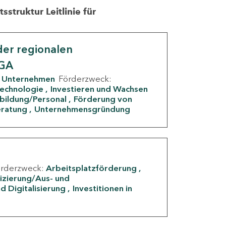
struktur Leitlinie für
er regionalen
IGA
Unternehmen
Förderzweck:
Technologie
Investieren und Wachsen
rbildung/Personal
Förderung von
eratung
Unternehmensgründung
örderzweck:
Arbeitsplatzförderung
fizierung/Aus- und
d Digitalisierung
Investitionen in
g