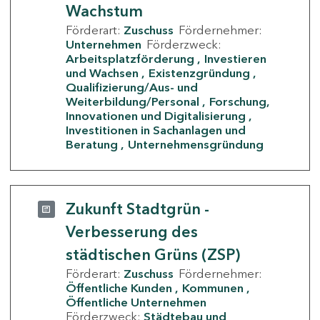
Wachstum
Förderart:
Zuschuss
Fördernehmer:
Unternehmen
Förderzweck:
Arbeitsplatzförderung
Investieren
und Wachsen
Existenzgründung
Qualifizierung/Aus- und
Weiterbildung/Personal
Forschung,
Innovationen und Digitalisierung
Investitionen in Sachanlagen und
Beratung
Unternehmensgründung
Zukunft Stadtgrün -
Verbesserung des
städtischen Grüns (ZSP)
Förderart:
Zuschuss
Fördernehmer:
Öffentliche Kunden
Kommunen
Öffentliche Unternehmen
Förderzweck:
Städtebau und