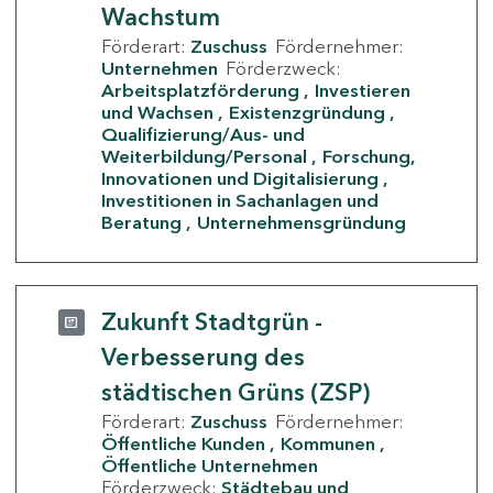
Wachstum
Förderart:
Zuschuss
Fördernehmer:
Unternehmen
Förderzweck:
Arbeitsplatzförderung
Investieren
und Wachsen
Existenzgründung
Qualifizierung/Aus- und
Weiterbildung/Personal
Forschung,
Innovationen und Digitalisierung
Investitionen in Sachanlagen und
Beratung
Unternehmensgründung
Zukunft Stadtgrün -
Verbesserung des
städtischen Grüns (ZSP)
Förderart:
Zuschuss
Fördernehmer:
Öffentliche Kunden
Kommunen
Öffentliche Unternehmen
Förderzweck:
Städtebau und