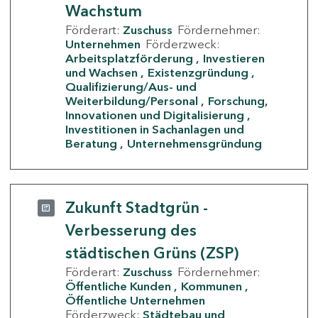
Wachstum
Förderart:
Zuschuss
Fördernehmer:
Unternehmen
Förderzweck:
Arbeitsplatzförderung
Investieren
und Wachsen
Existenzgründung
Qualifizierung/Aus- und
Weiterbildung/Personal
Forschung,
Innovationen und Digitalisierung
Investitionen in Sachanlagen und
Beratung
Unternehmensgründung
Zukunft Stadtgrün -
Verbesserung des
städtischen Grüns (ZSP)
Förderart:
Zuschuss
Fördernehmer:
Öffentliche Kunden
Kommunen
Öffentliche Unternehmen
Förderzweck:
Städtebau und