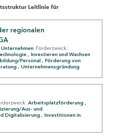
struktur Leitlinie für
er regionalen
IGA
Unternehmen
Förderzweck:
Technologie
Investieren und Wachsen
rbildung/Personal
Förderung von
eratung
Unternehmensgründung
örderzweck:
Arbeitsplatzförderung
fizierung/Aus- und
d Digitalisierung
Investitionen in
g