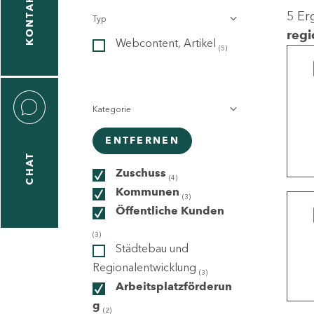
KONTAKT
5 Er
Typ
gen
regi
Webcontent, Artikel
n
(5)
Kategorie
ENTFERNEN
CHAT
icecenter
Zuschuss
(4)
Kommunen
(3)
Öffentliche Kunden
taktformular
(3)
Städtebau und
Regionalentwicklung
(3)
Arbeitsplatzförderun
erportal
g
(2)