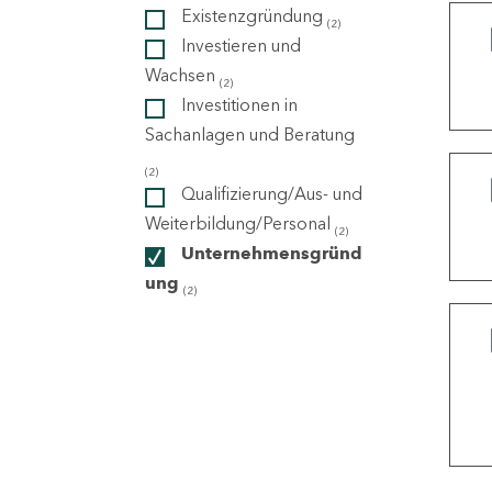
Existenzgründung
(2)
Investieren und
ndorte
Wachsen
(2)
Investitionen in
Sachanlagen und Beratung
(2)
Qualifizierung/Aus- und
Weiterbildung/Personal
(2)
Unternehmensgründ
ung
(2)