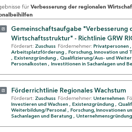
gebnisse für
Verbesserung der regionalen Wirtschafts
onalbeihilfen
Gemeinschaftsaufgabe "Verbesserung d
Wirtschaftsstruktur" - Richtlinie GRW R
Förderart:
Zuschuss
Fördernehmer:
Privatpersonen
Arbeitsplatzförderung
Forschung, Innovation und 
Existenzgründung
Qualifizierung/Aus- und Weite
Personalkosten
Investitionen in Sachanlagen und B
Förderrichtlinie Regionales Wachstum
Förderart:
Zuschuss
Fördernehmer:
Unternehmen
F
Investieren und Wachsen
Existenzgründung
Quali
Weiterbildung/Personal
Forschung, Innovationen un
Sachanlagen und Beratung
Unternehmensgründun