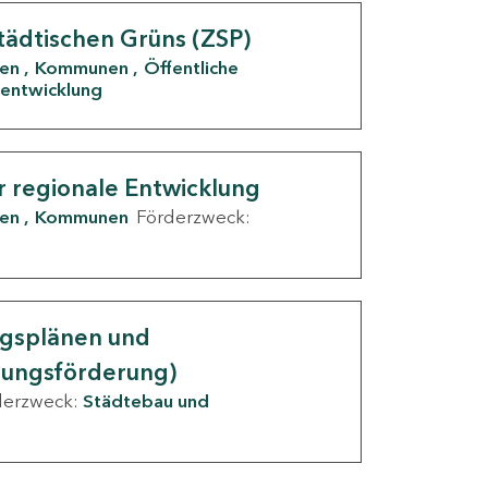
tädtischen Grüns (ZSP)
den
Kommunen
Öffentliche
entwicklung
r regionale Entwicklung
den
Kommunen
Förderzweck:
ngsplänen und
nungsförderung)
derzweck:
Städtebau und