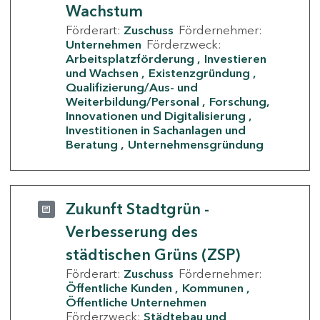
Wachstum
Förderart:
Zuschuss
Fördernehmer:
Unternehmen
Förderzweck:
Arbeitsplatzförderung
Investieren
und Wachsen
Existenzgründung
Qualifizierung/Aus- und
Weiterbildung/Personal
Forschung,
Innovationen und Digitalisierung
Investitionen in Sachanlagen und
Beratung
Unternehmensgründung
Zukunft Stadtgrün -
Verbesserung des
städtischen Grüns (ZSP)
Förderart:
Zuschuss
Fördernehmer:
Öffentliche Kunden
Kommunen
Öffentliche Unternehmen
Förderzweck:
Städtebau und