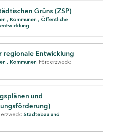
tädtischen Grüns (ZSP)
den
Kommunen
Öffentliche
entwicklung
r regionale Entwicklung
den
Kommunen
Förderzweck:
ngsplänen und
nungsförderung)
derzweck:
Städtebau und