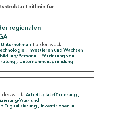
struktur Leitlinie für
er regionalen
IGA
Unternehmen
Förderzweck:
Technologie
Investieren und Wachsen
rbildung/Personal
Förderung von
eratung
Unternehmensgründung
örderzweck:
Arbeitsplatzförderung
fizierung/Aus- und
d Digitalisierung
Investitionen in
g