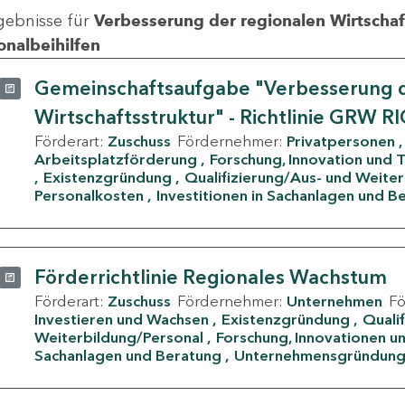
gebnisse für
Verbesserung der regionalen Wirtschafts
onalbeihilfen
Gemeinschaftsaufgabe "Verbesserung d
Wirtschaftsstruktur" - Richtlinie GRW R
Förderart:
Zuschuss
Fördernehmer:
Privatpersonen
Arbeitsplatzförderung
Forschung, Innovation und 
Existenzgründung
Qualifizierung/Aus- und Weite
Personalkosten
Investitionen in Sachanlagen und B
Förderrichtlinie Regionales Wachstum
Förderart:
Zuschuss
Fördernehmer:
Unternehmen
F
Investieren und Wachsen
Existenzgründung
Quali
Weiterbildung/Personal
Forschung, Innovationen un
Sachanlagen und Beratung
Unternehmensgründun