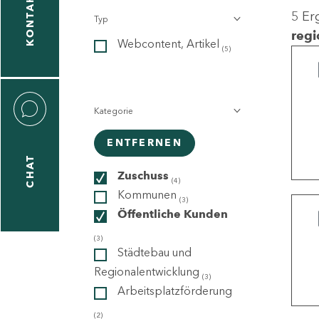
KONTAKT
5 Er
Typ
gen
regi
Webcontent, Artikel
n
(5)
Kategorie
ENTFERNEN
CHAT
icecenter
Zuschuss
(4)
Kommunen
(3)
Öffentliche Kunden
taktformular
(3)
Städtebau und
Regionalentwicklung
(3)
Arbeitsplatzförderung
erportal
(2)