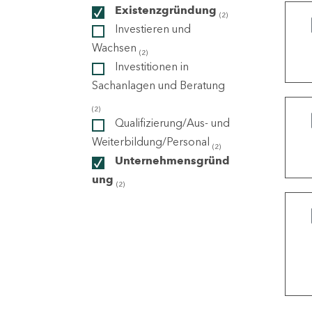
Existenzgründung
(2)
Investieren und
ndorte
Wachsen
(2)
Investitionen in
Sachanlagen und Beratung
(2)
Qualifizierung/Aus- und
Weiterbildung/Personal
(2)
Unternehmensgründ
ung
(2)