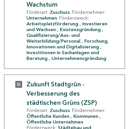
Wachstum
Förderart:
Zuschuss
Fördernehmer:
Unternehmen
Förderzweck:
Arbeitsplatzförderung
Investieren
und Wachsen
Existenzgründung
Qualifizierung/Aus- und
Weiterbildung/Personal
Forschung,
Innovationen und Digitalisierung
Investitionen in Sachanlagen und
Beratung
Unternehmensgründung
Zukunft Stadtgrün -
Verbesserung des
städtischen Grüns (ZSP)
Förderart:
Zuschuss
Fördernehmer:
Öffentliche Kunden
Kommunen
Öffentliche Unternehmen
Förderzweck:
Städtebau und