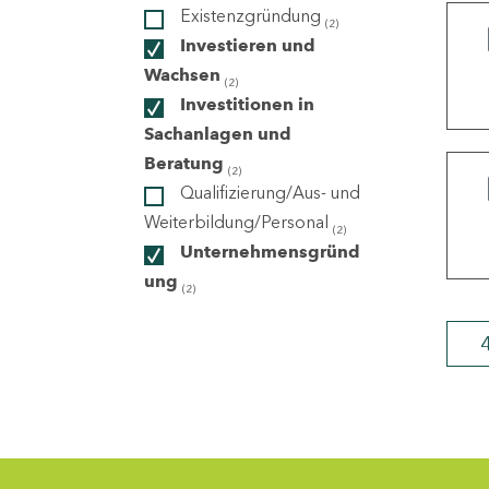
Existenzgründung
(2)
Investieren und
ndorte
Wachsen
(2)
Investitionen in
Sachanlagen und
Beratung
(2)
Qualifizierung/Aus- und
Weiterbildung/Personal
(2)
Unternehmensgründ
ung
(2)