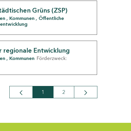
tädtischen Grüns (ZSP)
den
Kommunen
Öffentliche
entwicklung
r regionale Entwicklung
den
Kommunen
Förderzweck:
1
2
Seite
Seite