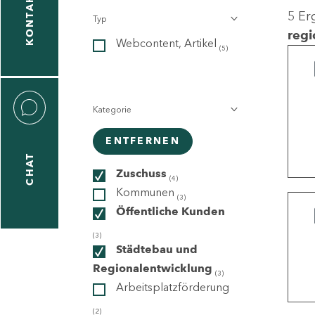
KONTAKT
5 Er
Typ
gen
regi
Webcontent, Artikel
n
(5)
Kategorie
ENTFERNEN
CHAT
icecenter
Zuschuss
(4)
Kommunen
(3)
Öffentliche Kunden
taktformular
(3)
Städtebau und
Regionalentwicklung
(3)
Arbeitsplatzförderung
erportal
(2)