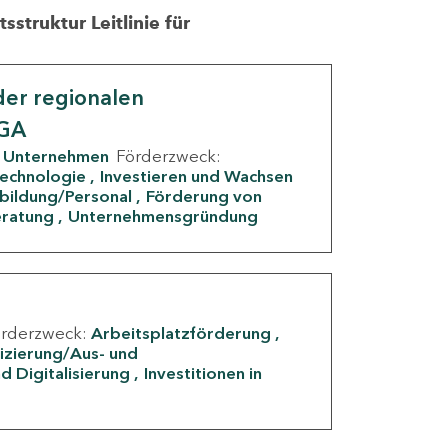
struktur Leitlinie für
er regionalen
IGA
Unternehmen
Förderzweck:
Technologie
Investieren und Wachsen
rbildung/Personal
Förderung von
eratung
Unternehmensgründung
örderzweck:
Arbeitsplatzförderung
fizierung/Aus- und
d Digitalisierung
Investitionen in
g