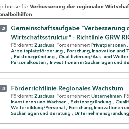
gebnisse für
Verbesserung der regionalen Wirtschafts
onalbeihilfen
Gemeinschaftsaufgabe "Verbesserung d
Wirtschaftsstruktur" - Richtlinie GRW R
Förderart:
Zuschuss
Fördernehmer:
Privatpersonen
Arbeitsplatzförderung
Forschung, Innovation und 
Existenzgründung
Qualifizierung/Aus- und Weite
Personalkosten
Investitionen in Sachanlagen und B
Förderrichtlinie Regionales Wachstum
Förderart:
Zuschuss
Fördernehmer:
Unternehmen
F
Investieren und Wachsen
Existenzgründung
Quali
Weiterbildung/Personal
Forschung, Innovationen un
Sachanlagen und Beratung
Unternehmensgründun