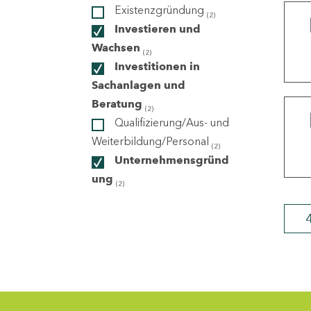
Existenzgründung
(2)
Investieren und
ndorte
Wachsen
(2)
Investitionen in
Sachanlagen und
Beratung
(2)
Qualifizierung/Aus- und
Weiterbildung/Personal
(2)
Unternehmensgründ
ung
(2)