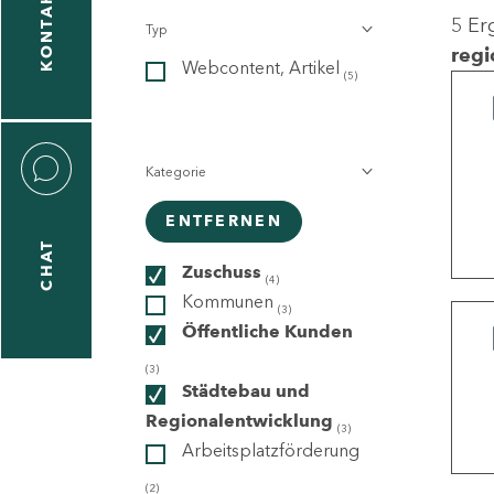
KONTAKT
5 Er
Typ
gen
regi
Webcontent, Artikel
n
(5)
Kategorie
ENTFERNEN
CHAT
icecenter
Zuschuss
(4)
Kommunen
(3)
Öffentliche Kunden
taktformular
(3)
Städtebau und
Regionalentwicklung
(3)
Arbeitsplatzförderung
erportal
(2)