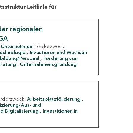
struktur Leitlinie für
er regionalen
IGA
Unternehmen
Förderzweck:
Technologie
Investieren und Wachsen
rbildung/Personal
Förderung von
eratung
Unternehmensgründung
örderzweck:
Arbeitsplatzförderung
fizierung/Aus- und
d Digitalisierung
Investitionen in
g