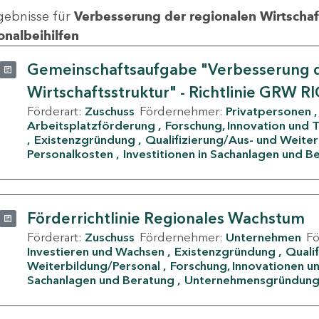
gebnisse für
Verbesserung der regionalen Wirtschafts
onalbeihilfen
Gemeinschaftsaufgabe "Verbesserung d
Wirtschaftsstruktur" - Richtlinie GRW R
Förderart:
Zuschuss
Fördernehmer:
Privatpersonen
Arbeitsplatzförderung
Forschung, Innovation und 
Existenzgründung
Qualifizierung/Aus- und Weite
Personalkosten
Investitionen in Sachanlagen und B
Förderrichtlinie Regionales Wachstum
Förderart:
Zuschuss
Fördernehmer:
Unternehmen
F
Investieren und Wachsen
Existenzgründung
Quali
Weiterbildung/Personal
Forschung, Innovationen un
Sachanlagen und Beratung
Unternehmensgründun