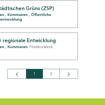
tädtischen Grüns (ZSP)
den
Kommunen
Öffentliche
entwicklung
r regionale Entwicklung
den
Kommunen
Förderzweck:
1
2
Seite
Seite