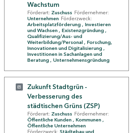
Wachstum
Förderart:
Zuschuss
Fördernehmer:
Unternehmen
Förderzweck:
Arbeitsplatzförderung
Investieren
und Wachsen
Existenzgründung
Qualifizierung/Aus- und
Weiterbildung/Personal
Forschung,
Innovationen und Digitalisierung
Investitionen in Sachanlagen und
Beratung
Unternehmensgründung
Zukunft Stadtgrün -
Verbesserung des
städtischen Grüns (ZSP)
Förderart:
Zuschuss
Fördernehmer:
Öffentliche Kunden
Kommunen
Öffentliche Unternehmen
Förderzweck:
Städtebau und