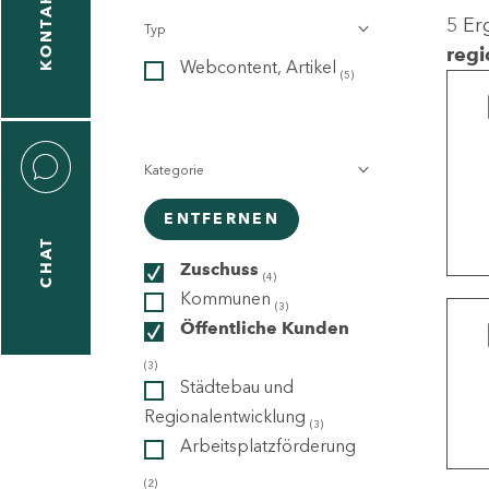
KONTAKT
5 Er
Typ
gen
regi
Webcontent, Artikel
n
(5)
Kategorie
ENTFERNEN
CHAT
icecenter
Zuschuss
(4)
Kommunen
(3)
Öffentliche Kunden
taktformular
(3)
Städtebau und
Regionalentwicklung
(3)
Arbeitsplatzförderung
erportal
(2)