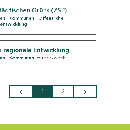
tädtischen Grüns (ZSP)
den
Kommunen
Öffentliche
entwicklung
r regionale Entwicklung
den
Kommunen
Förderzweck:
1
2
Seite
Seite