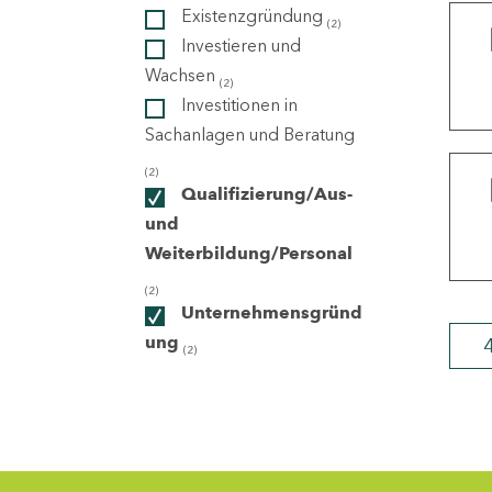
Existenzgründung
(2)
Investieren und
ndorte
Wachsen
(2)
Investitionen in
Sachanlagen und Beratung
(2)
Qualifizierung/Aus-
und
Weiterbildung/Personal
(2)
Unternehmensgründ
ung
(2)