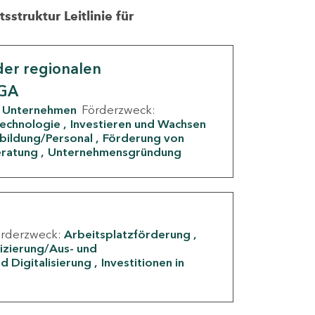
struktur Leitlinie für
er regionalen
IGA
Unternehmen
Förderzweck:
Technologie
Investieren und Wachsen
rbildung/Personal
Förderung von
eratung
Unternehmensgründung
örderzweck:
Arbeitsplatzförderung
fizierung/Aus- und
d Digitalisierung
Investitionen in
g