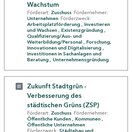
Wachstum
Förderart:
Zuschuss
Fördernehmer:
Unternehmen
Förderzweck:
Arbeitsplatzförderung
Investieren
und Wachsen
Existenzgründung
Qualifizierung/Aus- und
Weiterbildung/Personal
Forschung,
Innovationen und Digitalisierung
Investitionen in Sachanlagen und
Beratung
Unternehmensgründung
Zukunft Stadtgrün -
Verbesserung des
städtischen Grüns (ZSP)
Förderart:
Zuschuss
Fördernehmer:
Öffentliche Kunden
Kommunen
Öffentliche Unternehmen
Förderzweck:
Städtebau und