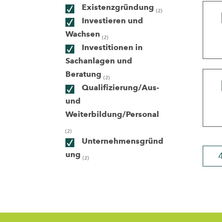
Existenzgründung
(2)
Investieren und
ndorte
Wachsen
(2)
Investitionen in
Sachanlagen und
Beratung
(2)
Qualifizierung/Aus-
und
Weiterbildung/Personal
(2)
Unternehmensgründ
ung
(2)