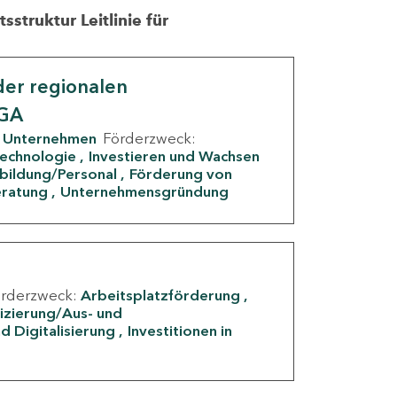
struktur Leitlinie für
er regionalen
IGA
Unternehmen
Förderzweck:
Technologie
Investieren und Wachsen
rbildung/Personal
Förderung von
eratung
Unternehmensgründung
örderzweck:
Arbeitsplatzförderung
fizierung/Aus- und
d Digitalisierung
Investitionen in
g