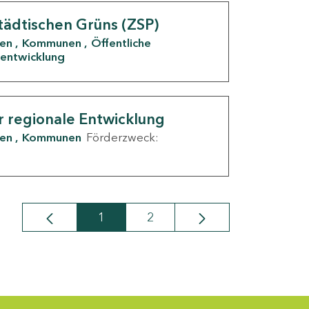
tädtischen Grüns (ZSP)
den
Kommunen
Öffentliche
entwicklung
r regionale Entwicklung
den
Kommunen
Förderzweck:
1
2
Seite
Seite