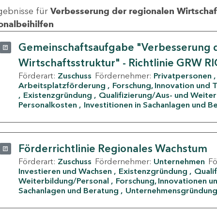
gebnisse für
Verbesserung der regionalen Wirtschafts
onalbeihilfen
Gemeinschaftsaufgabe "Verbesserung d
Wirtschaftsstruktur" - Richtlinie GRW R
Förderart:
Zuschuss
Fördernehmer:
Privatpersonen
Arbeitsplatzförderung
Forschung, Innovation und 
Existenzgründung
Qualifizierung/Aus- und Weite
Personalkosten
Investitionen in Sachanlagen und B
Förderrichtlinie Regionales Wachstum
Förderart:
Zuschuss
Fördernehmer:
Unternehmen
F
Investieren und Wachsen
Existenzgründung
Quali
Weiterbildung/Personal
Forschung, Innovationen un
Sachanlagen und Beratung
Unternehmensgründun