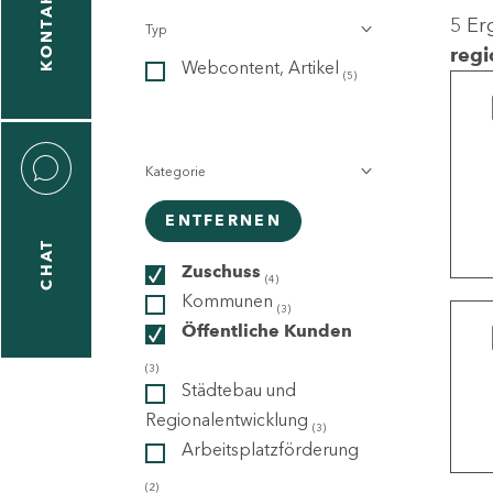
KONTAKT
5 Er
Typ
gen
regi
Webcontent, Artikel
n
(5)
Kategorie
ENTFERNEN
CHAT
icecenter
Zuschuss
(4)
Kommunen
(3)
Öffentliche Kunden
taktformular
(3)
Städtebau und
Regionalentwicklung
(3)
Arbeitsplatzförderung
erportal
(2)