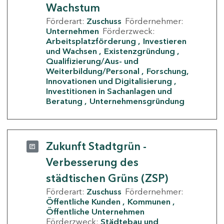
Wachstum
Förderart:
Zuschuss
Fördernehmer:
Unternehmen
Förderzweck:
Arbeitsplatzförderung
Investieren
und Wachsen
Existenzgründung
Qualifizierung/Aus- und
Weiterbildung/Personal
Forschung,
Innovationen und Digitalisierung
Investitionen in Sachanlagen und
Beratung
Unternehmensgründung
Zukunft Stadtgrün -
Verbesserung des
städtischen Grüns (ZSP)
Förderart:
Zuschuss
Fördernehmer:
Öffentliche Kunden
Kommunen
Öffentliche Unternehmen
Förderzweck:
Städtebau und