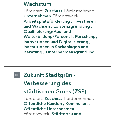
Wachstum
Förderart:
Zuschuss
Fördernehmer:
Unternehmen
Förderzweck:
Arbeitsplatzförderung
Investieren
und Wachsen
Existenzgründung
Qualifizierung/Aus- und
Weiterbildung/Personal
Forschung,
Innovationen und Digitalisierung
Investitionen in Sachanlagen und
Beratung
Unternehmensgründung
Zukunft Stadtgrün -
Verbesserung des
städtischen Grüns (ZSP)
Förderart:
Zuschuss
Fördernehmer:
Öffentliche Kunden
Kommunen
Öffentliche Unternehmen
Förderzweck:
Städtebau und