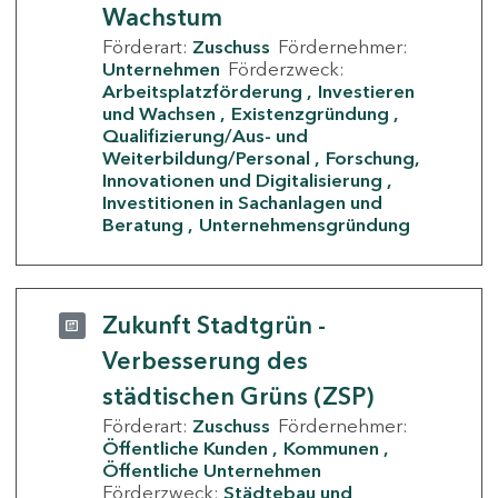
Wachstum
Förderart:
Zuschuss
Fördernehmer:
Unternehmen
Förderzweck:
Arbeitsplatzförderung
Investieren
und Wachsen
Existenzgründung
Qualifizierung/Aus- und
Weiterbildung/Personal
Forschung,
Innovationen und Digitalisierung
Investitionen in Sachanlagen und
Beratung
Unternehmensgründung
Zukunft Stadtgrün -
Verbesserung des
städtischen Grüns (ZSP)
Förderart:
Zuschuss
Fördernehmer:
Öffentliche Kunden
Kommunen
Öffentliche Unternehmen
Förderzweck:
Städtebau und