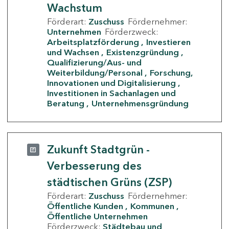
Wachstum
Förderart:
Zuschuss
Fördernehmer:
Unternehmen
Förderzweck:
Arbeitsplatzförderung
Investieren
und Wachsen
Existenzgründung
Qualifizierung/Aus- und
Weiterbildung/Personal
Forschung,
Innovationen und Digitalisierung
Investitionen in Sachanlagen und
Beratung
Unternehmensgründung
Zukunft Stadtgrün -
Verbesserung des
städtischen Grüns (ZSP)
Förderart:
Zuschuss
Fördernehmer:
Öffentliche Kunden
Kommunen
Öffentliche Unternehmen
Förderzweck:
Städtebau und