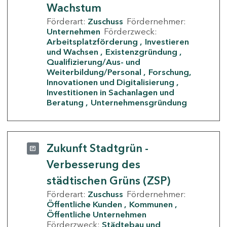
Wachstum
Förderart:
Zuschuss
Fördernehmer:
Unternehmen
Förderzweck:
Arbeitsplatzförderung
Investieren
und Wachsen
Existenzgründung
Qualifizierung/Aus- und
Weiterbildung/Personal
Forschung,
Innovationen und Digitalisierung
Investitionen in Sachanlagen und
Beratung
Unternehmensgründung
Zukunft Stadtgrün -
Verbesserung des
städtischen Grüns (ZSP)
Förderart:
Zuschuss
Fördernehmer:
Öffentliche Kunden
Kommunen
Öffentliche Unternehmen
Förderzweck:
Städtebau und