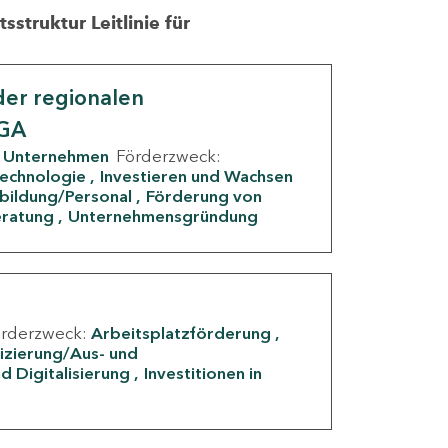
struktur Leitlinie für
er regionalen
IGA
Unternehmen
Förderzweck:
Technologie
Investieren und Wachsen
rbildung/Personal
Förderung von
eratung
Unternehmensgründung
örderzweck:
Arbeitsplatzförderung
fizierung/Aus- und
d Digitalisierung
Investitionen in
g