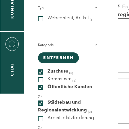
KONTAKT
5 Er
Typ
gen
regi
Webcontent, Artikel
n
(5)
Kategorie
ENTFERNEN
CHAT
icecenter
Zuschuss
(4)
Kommunen
(3)
Öffentliche Kunden
taktformular
(3)
Städtebau und
Regionalentwicklung
(3)
Arbeitsplatzförderung
erportal
(2)