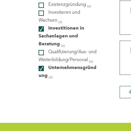
Existenzgründung
(2)
Investieren und
ndorte
Wachsen
(2)
Investitionen in
Sachanlagen und
Beratung
(2)
Qualifizierung/Aus- und
Weiterbildung/Personal
(2)
Unternehmensgründ
ung
(2)