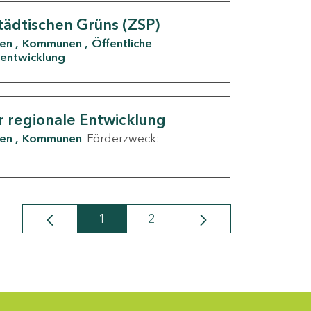
tädtischen Grüns (ZSP)
den
Kommunen
Öffentliche
entwicklung
r regionale Entwicklung
den
Kommunen
Förderzweck:
1
2
Seite
Seite