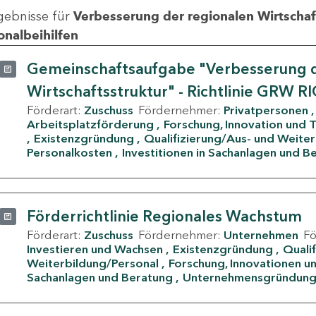
gebnisse für
Verbesserung der regionalen Wirtschafts
onalbeihilfen
Gemeinschaftsaufgabe "Verbesserung d
Wirtschaftsstruktur" - Richtlinie GRW R
Förderart:
Zuschuss
Fördernehmer:
Privatpersonen
Arbeitsplatzförderung
Forschung, Innovation und 
Existenzgründung
Qualifizierung/Aus- und Weite
Personalkosten
Investitionen in Sachanlagen und B
Förderrichtlinie Regionales Wachstum
Förderart:
Zuschuss
Fördernehmer:
Unternehmen
F
Investieren und Wachsen
Existenzgründung
Quali
Weiterbildung/Personal
Forschung, Innovationen un
Sachanlagen und Beratung
Unternehmensgründun