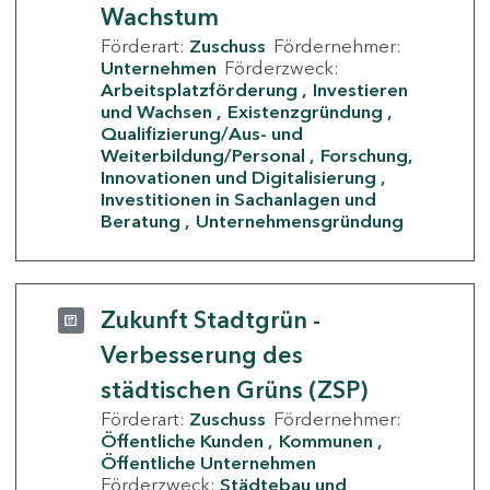
Wachstum
Förderart:
Zuschuss
Fördernehmer:
Unternehmen
Förderzweck:
Arbeitsplatzförderung
Investieren
und Wachsen
Existenzgründung
Qualifizierung/Aus- und
Weiterbildung/Personal
Forschung,
Innovationen und Digitalisierung
Investitionen in Sachanlagen und
Beratung
Unternehmensgründung
Zukunft Stadtgrün -
Verbesserung des
städtischen Grüns (ZSP)
Förderart:
Zuschuss
Fördernehmer:
Öffentliche Kunden
Kommunen
Öffentliche Unternehmen
Förderzweck:
Städtebau und