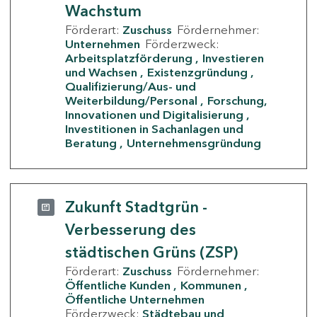
Wachstum
Förderart:
Zuschuss
Fördernehmer:
Unternehmen
Förderzweck:
Arbeitsplatzförderung
Investieren
und Wachsen
Existenzgründung
Qualifizierung/Aus- und
Weiterbildung/Personal
Forschung,
Innovationen und Digitalisierung
Investitionen in Sachanlagen und
Beratung
Unternehmensgründung
Zukunft Stadtgrün -
Verbesserung des
städtischen Grüns (ZSP)
Förderart:
Zuschuss
Fördernehmer:
Öffentliche Kunden
Kommunen
Öffentliche Unternehmen
Förderzweck:
Städtebau und