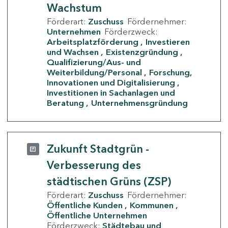
Wachstum
Förderart:
Zuschuss
Fördernehmer:
Unternehmen
Förderzweck:
Arbeitsplatzförderung
Investieren
und Wachsen
Existenzgründung
Qualifizierung/Aus- und
Weiterbildung/Personal
Forschung,
Innovationen und Digitalisierung
Investitionen in Sachanlagen und
Beratung
Unternehmensgründung
Zukunft Stadtgrün -
Verbesserung des
städtischen Grüns (ZSP)
Förderart:
Zuschuss
Fördernehmer:
Öffentliche Kunden
Kommunen
Öffentliche Unternehmen
Förderzweck:
Städtebau und