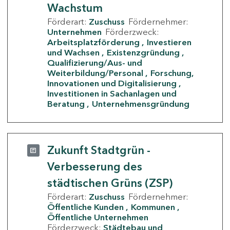
Wachstum
Förderart:
Zuschuss
Fördernehmer:
Unternehmen
Förderzweck:
Arbeitsplatzförderung
Investieren
und Wachsen
Existenzgründung
Qualifizierung/Aus- und
Weiterbildung/Personal
Forschung,
Innovationen und Digitalisierung
Investitionen in Sachanlagen und
Beratung
Unternehmensgründung
Zukunft Stadtgrün -
Verbesserung des
städtischen Grüns (ZSP)
Förderart:
Zuschuss
Fördernehmer:
Öffentliche Kunden
Kommunen
Öffentliche Unternehmen
Förderzweck:
Städtebau und