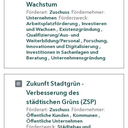
Wachstum
Förderart:
Zuschuss
Fördernehmer:
Unternehmen
Förderzweck:
Arbeitsplatzförderung
Investieren
und Wachsen
Existenzgründung
Qualifizierung/Aus- und
Weiterbildung/Personal
Forschung,
Innovationen und Digitalisierung
Investitionen in Sachanlagen und
Beratung
Unternehmensgründung
Zukunft Stadtgrün -
Verbesserung des
städtischen Grüns (ZSP)
Förderart:
Zuschuss
Fördernehmer:
Öffentliche Kunden
Kommunen
Öffentliche Unternehmen
Förderzweck:
Städtebau und