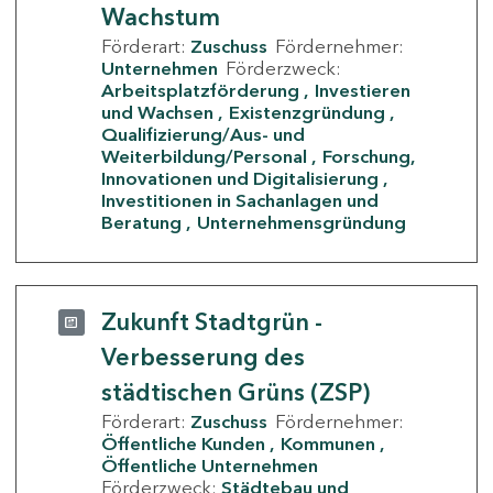
Wachstum
Förderart:
Zuschuss
Fördernehmer:
Unternehmen
Förderzweck:
Arbeitsplatzförderung
Investieren
und Wachsen
Existenzgründung
Qualifizierung/Aus- und
Weiterbildung/Personal
Forschung,
Innovationen und Digitalisierung
Investitionen in Sachanlagen und
Beratung
Unternehmensgründung
Zukunft Stadtgrün -
Verbesserung des
städtischen Grüns (ZSP)
Förderart:
Zuschuss
Fördernehmer:
Öffentliche Kunden
Kommunen
Öffentliche Unternehmen
Förderzweck:
Städtebau und