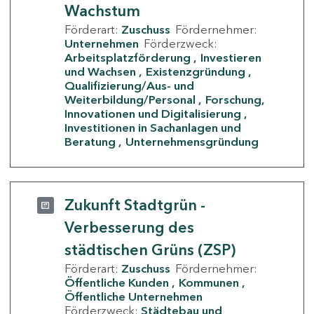
Wachstum
Förderart:
Zuschuss
Fördernehmer:
Unternehmen
Förderzweck:
Arbeitsplatzförderung
Investieren
und Wachsen
Existenzgründung
Qualifizierung/Aus- und
Weiterbildung/Personal
Forschung,
Innovationen und Digitalisierung
Investitionen in Sachanlagen und
Beratung
Unternehmensgründung
Zukunft Stadtgrün -
Verbesserung des
städtischen Grüns (ZSP)
Förderart:
Zuschuss
Fördernehmer:
Öffentliche Kunden
Kommunen
Öffentliche Unternehmen
Förderzweck:
Städtebau und